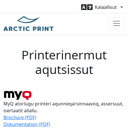
Kalaallisut
Printerinermut
aqutsissut
MyQ atorlugu printeri aqunneqarsinnaavoq, assersuut,
isertaatit allallu.
Brochure (PDF)
Dokumentation (PDF)