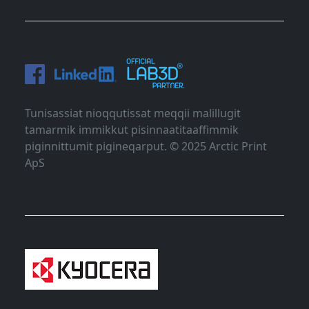
Tunisassiat nioqqutissat meqqii malillugit
tamarmik immikkut pisinnaatitaaffimmik
piginnittumit pigineqarput. © 2025 Arctic Print
ApS