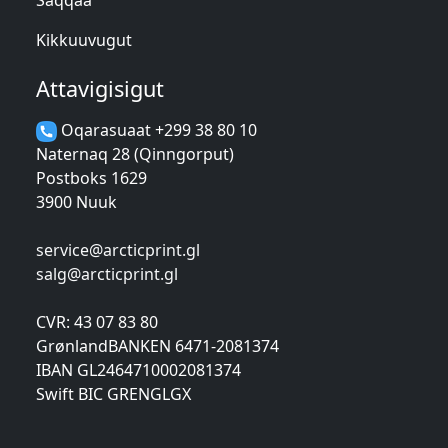
Kikkuuvugut
Attavigisigut
Oqarasuaat +299 38 80 10
Naternaq 28 (Qinngorput)
Postboks 1629
3900 Nuuk
service@arcticprint.gl
salg@arcticprint.gl
CVR: 43 07 83 80
GrønlandBANKEN 6471-2081374
IBAN GL2464710002081374
Swift BIC GRENGLGX