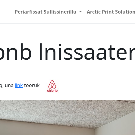
Periarfissat Sullissinerillu
Arctic Print Solutio
bnb lnissaate
oq, una
link
tooruk