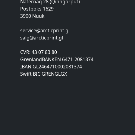
Naternaq 28 (Qinngorput)
Postboks 1629
3900 Nuuk
service@arcticprint.gl
salg@arcticprint.gl
CVR: 43 07 83 80
GrønlandBANKEN 6471-2081374
IBAN GL2464710002081374
Swift BIC GRENGLGX