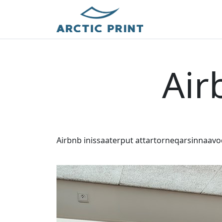
Air
Airbnb inissaaterput attartorneqarsinnaav