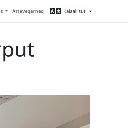
ns
Attaveqarneq
Kalaallisut
rput