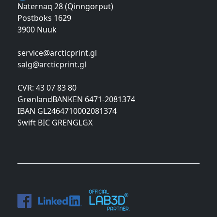
Naternaq 28 (Qinngorput)
Postboks 1629
3900 Nuuk
service@arcticprint.gl
salg@arcticprint.gl
CVR: 43 07 83 80
GrønlandBANKEN 6471-2081374
IBAN GL2464710002081374
Swift BIC GRENGLGX