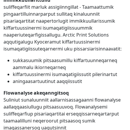
immikkuullarittullu
suliffeqarfiit marluk assigiinngillat - Taamaattumik
pingaartilluinnarparput sullitaq kinaluunniit
pisariaqartitat naapertorlugit immikkuullarissumik
kiffartuussinermi isumaqatigiissuummik
naaperiuteqarfigissallugu. Arctic Print Solutions
aqqutigalugu Kyoceramut kiffartuussinermi
isumaqatigiissuteqarnermi uku pissarsiarisinnaavatit:
sukkasuumik pitsaasumillu kiffartuunneqarneq
aammalu ikiorneqarneq
kiffartuussinermi isumaqatigiissutit pilerinartut
aningaasartuutinut aaqqiissutit
Flowanalyse akeqanngitsoq
Suliniut sunaluunniit aallarnisassagaanni flowanalyse
aallaqqaasiullugu pitsaasuuvoq. Flowanalysemi
suliffeqarfiup pisariaqartitai erseqqissarneqartarput
taamaalilluni neqeroorut pitsaasoq sumik
imaqassanersoq uagutsinnit