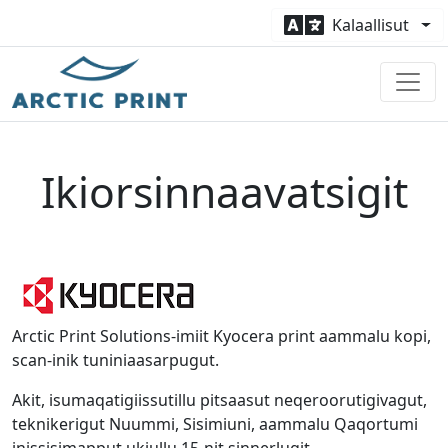
Kalaallisut
Ikiorsinnaavatsigit
Arctic Print Solutions-imiit Kyocera print aammalu kopi,
scan-inik tuniniaasarpugut.
Akit, isumaqatigiissutillu pitsaasut neqeroorutigivagut,
teknikerigut Nuummi, Sisimiuni, aammalu Qaqortumi