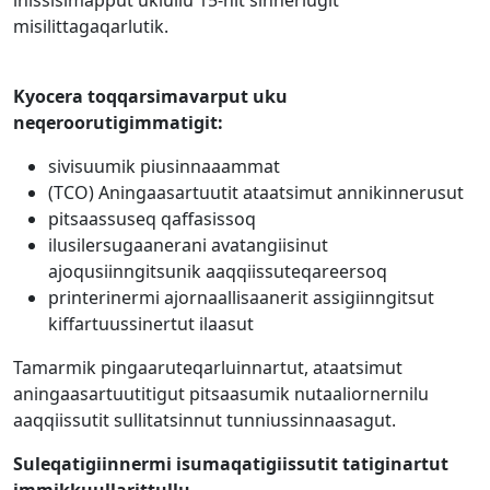
inissisimapput ukiullu 15-nit sinnerlugit
misilittagaqarlutik.
Kyocera toqqarsimavarput uku
neqeroorutigimmatigit:
sivisuumik piusinnaaammat
(TCO) Aningaasartuutit ataatsimut annikinnerusut
pitsaassuseq qaffasissoq
ilusilersugaanerani avatangiisinut
ajoqusiinngitsunik aaqqiissuteqareersoq
printerinermi ajornaallisaanerit assigiinngitsut
kiffartuussinertut ilaasut
Tamarmik pingaaruteqarluinnartut, ataatsimut
aningaasartuutitigut pitsaasumik nutaaliornernilu
aaqqiissutit sullitatsinnut tunniussinnaasagut.
Suleqatigiinnermi isumaqatigiissutit tatiginartut