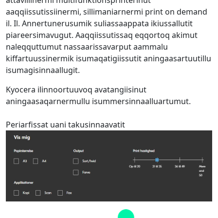
attaviliinermi multifunktionsprinterinut
aaqqiissutissiinermi, sillimaniarnermi print on demand
il. Il. Annertunerusumik suliassaappata ikiussallutit
piareersimavugut. Aaqqiissutissaq eqqortoq akimut
naleqquttumut nassaarissavarput aammalu
kiffartuussinermik isumaqatigiissutit aningaasartuutillu
isumagisinnaallugit.
Kyocera ilinnoortuuvoq avatangiisinut
aningaasaqarnermullu isummersinnaalluartumut.
Periarfissat uani takusinnaavatit