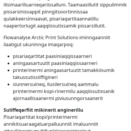
ilisimaarilluarneqariissalluni. Taamaasillutit sippulimmik
pissarsinissappit pinngitsoortinnissaa
qulakkeersinnaavat, pisariaqartitaannatillu
naapertorlugit aaqqiissutissamik pissarsillutit.
Flowanalyse Arctic Print Solutions-iminngaanniit
ilaatigut ukuninnga imaqarpoq:
pisariaqartitat paasiniaqqissaarneri
aningaasartuutit paasiniaqqissaarneri
printerinermi aningaasartuutit tamakkiisumik
takussutissiiffigineri
siunnersuineq, ilusilersuineq aammalu
printerinermi kopi-rinermilu aaqqiissutissanik
ajornaallisaanermi piviusunngorsaanerit
Suliffeqarfiit mikinerit anginerillu
Pisariaqartitat kopi/printerinermi
annikitsuaraagaluarpalluunniit imaluunniit