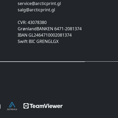
service@arcticprint.gl
salg@arcticprint.gl
CVR: 43078380
GrønlandBANKEN 6471-2081374
IBAN GL2464710002081374
Swift BIC GRENGLGX