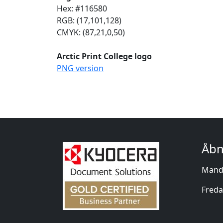
Hex: #116580
RGB: (17,101,128)
CMYK: (87,21,0,50)
Arctic Print College logo
PNG version
Åbn
Manda
Freda