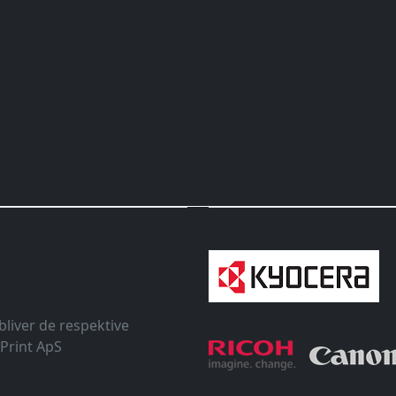
liver de respektive
Print ApS